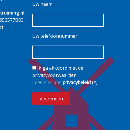
Uw naam
truiming.nl
652577B83
81
Uw telefoonnummer
Ik ga akkoord met de
privacyvoorwaarden.
Lees hier ons
privacybeleid
(*)