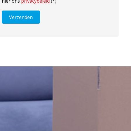
hier ons
privacybeleid
(*)