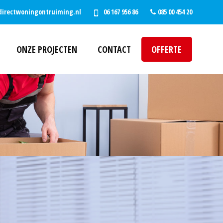
directwoningontruiming.nl
06 167 956 86
085 00 454 20
ONZE PROJECTEN
CONTACT
OFFERTE