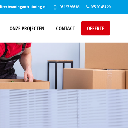
directwoningontruiming.nl
06 167 956 86
085 00 454 20
ONZE PROJECTEN
CONTACT
OFFERTE