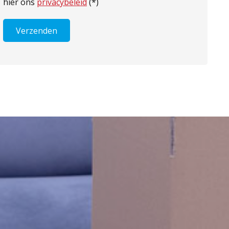
hier ons
privacybeleid
(*)