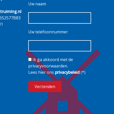
Uw naam
truiming.nl
652577B83
81
Uw telefoonnummer
Ik ga akkoord met de
privacyvoorwaarden.
Lees hier ons
privacybeleid
(*)