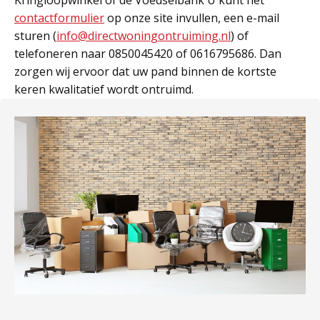
Kringloopwinkel of de Voedselbank U kunt het
contactformulier
op onze site invullen, een e-mail
sturen (
info@directwoningontruiming.nl
) of
telefoneren naar 0850045420 of 0616795686. Dan
zorgen wij ervoor dat uw pand binnen de kortste
keren kwalitatief wordt ontruimd.