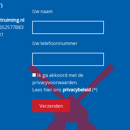
T)
Uw naam
truiming.nl
652577B83
81
Uw telefoonnummer
Ik ga akkoord met de
privacyvoorwaarden.
Lees hier ons
privacybeleid
(*)