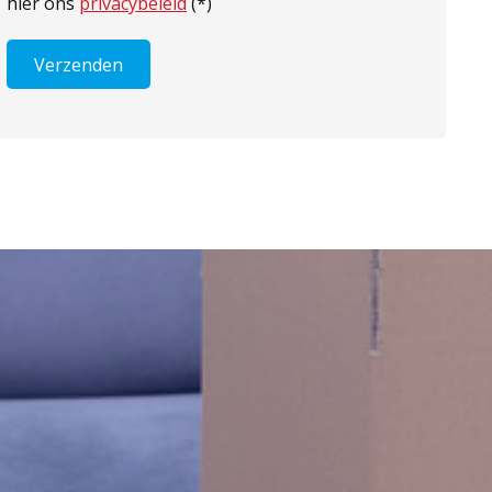
hier ons
privacybeleid
(*)