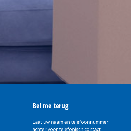
Bel me terug
Laat uw naam en telefoonnummer
achter voor telefonisch contact