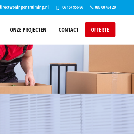
directwoningontruiming.nl
06 167 956 86
085 00 454 20
ONZE PROJECTEN
CONTACT
OFFERTE