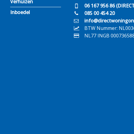
Verhuizen
06 167 956 86 (DIREC
Inboedel
085 00 454 20
info@directwoningon
BTW Nummer: NL003
NL77 INGB 00073658