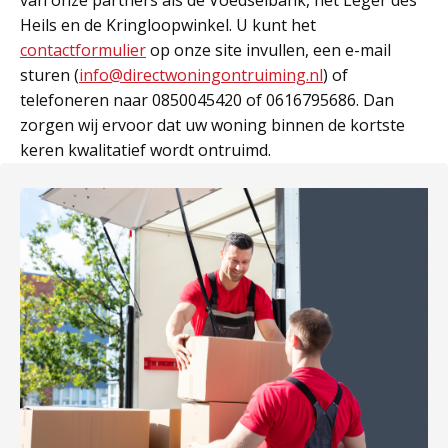
van onze partners als de Voedselbank, het Leger des
Heils en de Kringloopwinkel. U kunt het
contactformulier
op onze site invullen, een e-mail
sturen (
info@directwoningontruiming.nl
) of
telefoneren naar 0850045420 of 0616795686. Dan
zorgen wij ervoor dat uw woning binnen de kortste
keren kwalitatief wordt ontruimd.